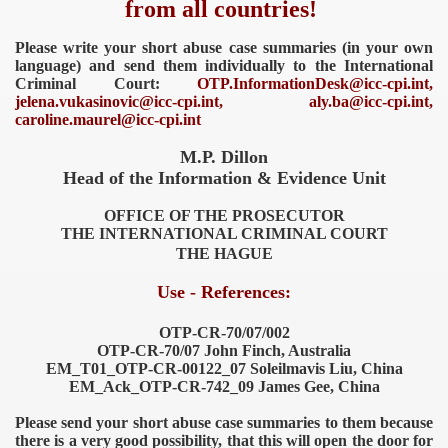
from all countries!
Please write your short abuse case summaries (in your own
language) and send them individually to the International
Criminal Court:
OTP.InformationDesk@icc-cpi.int,
jelena.vukasinovic@icc-cpi.int, aly.ba@icc-cpi.int,
caroline.maurel@icc-cpi.int
M.P. Dillon
Head of the Information & Evidence Unit
OFFICE OF THE PROSECUTOR
THE INTERNATIONAL CRIMINAL COURT
THE HAGUE
Use - References:
OTP-CR-70/07/002
OTP-CR-70/07 John Finch, Australia
EM_T01_OTP-CR-00122_07 Soleilmavis Liu, China
EM_Ack_OTP-CR-742_09 James Gee, China
Please send your short abuse case summaries to them because
there is a very good possibility, that this will open the door for