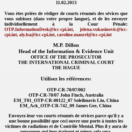
11.02.2013
n Parliament
Vous ètes priées de rédiger de courts résumés des sévices que
vous subissez (dans votre propre langue), et de les envoyer
ent
individuellement à la Cour Pénale:
OTP.InformationDesk@icc-cpi.int, jelena.vukasinovic@icc-
cpi.int, aly.ba@icc-cpi.int, caroline.maurel@icc-cpi.int
M.P. Dillon
Head of the Information & Evidence Unit
OFFICE OF THE PROSECUTOR
THE INTERNATIONAL CRIMINA
L
COURT
THE HAGUE
Utilisez les références:
VERNMENT
OTP-CR-70/07/002
OTP-CR-70/07 John Finch, Australia
EM_T01_OTP-CR-00122_07 Soleilmavis Liu, China
EM_Ack_OTP-CR-742_09 James Gee, China
Envoyez-leur vos courts résumés de sévices parce qu'il y a
une bonne possibilité que ceci ouvre une porte à toutes les
victimes de radiations et de Contrôle Mental.
Plus il y aura de
personnes qui leur écriront et mieux cela sera.